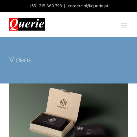
Skip
+351 215 860 798
|
comercial@querie.pt
to
content
Videos