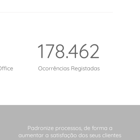
178.462
ffice
Ocorrências Registadas
Padronize processos, de forma a
aumentar a satisfação dos seus clientes