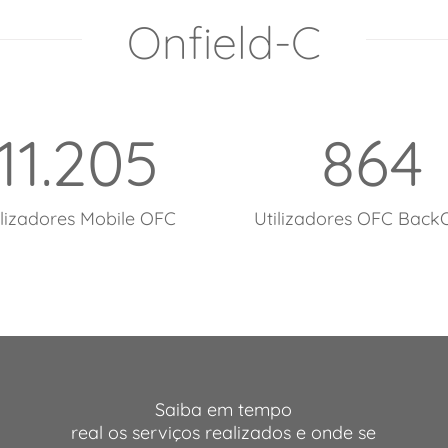
Onfield-C
11.205
864
ilizadores Mobile OFC
Utilizadores OFC BackO
Saiba em tempo
real os serviços realizados e onde se