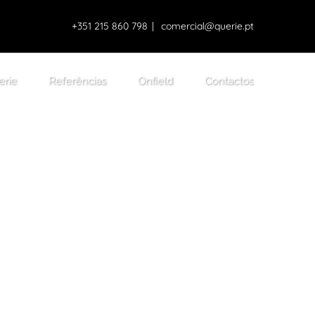
+351 215 860 798
|
comercial@querie.pt
erie
Referências
Onfield
Contactos
uções para os