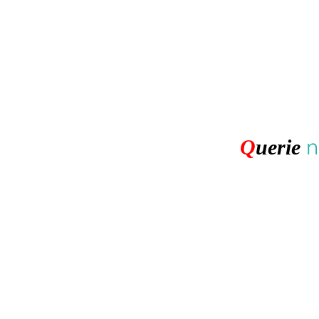
n
Q
uerie