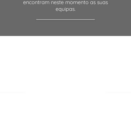
encontram neste momento as suas
equipas.
Onfield-S
495
251