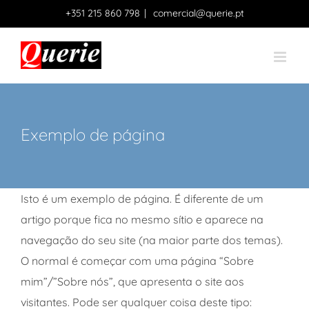
Skip
+351 215 860 798
|
comercial@querie.pt
to
content
Exemplo de página
Isto é um exemplo de página. É diferente de um
artigo porque fica no mesmo sítio e aparece na
navegação do seu site (na maior parte dos temas).
O normal é começar com uma página “Sobre
mim”/”Sobre nós”, que apresenta o site aos
visitantes. Pode ser qualquer coisa deste tipo: